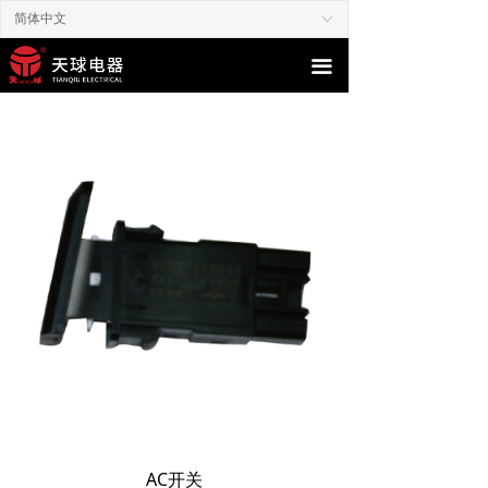
简体中文
ꀅ
끀
AC开关